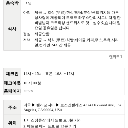
총숙박
13 명
아침 :
제공 → 조식 (무료) 한식/양식/분식/샌드위치등 다른
상차림이 제공되며 모코코 하우스만의 시그니처 명란
비빔밥과 크로와상 샌드위치도 맛보실수 있습니다.일
요일 공휴일은 쉽니다.
식사
점심 :
제공안함
저녁 :
제공 → 석식 (무료) 식빵,베이글,커피,주스,우유,시리
얼,컵라면 24시간 제공
맨위로
체크인
14시 ~ 15시 혹은 16시 ~ 17시
체크아웃
10 시 00 분
홈페이지
http://
미국 ▶ 캘리포니아 ▶ 로스앤젤레스 4574 Oakwood Ave, Los
주소
Angeles, CA 90004, USA
1.
버스정류장
에서
도보
로
3분
거리
위치
2.
메트로
에서
도보
로
13분
거리