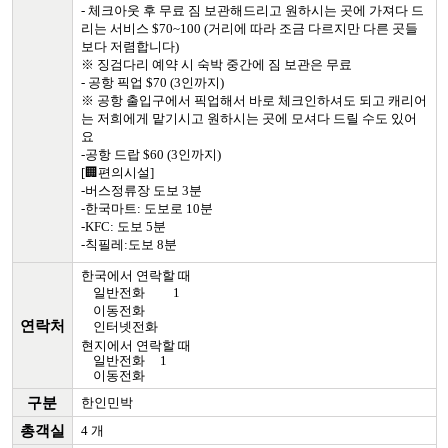
- 체크아웃 후 무료 짐 보관해드리고 원하시는 곳에 가져다 드
리는 서비스 $70~100 (거리에 따라 조금 다르지만 다른 곳들
보다 저렴합니다)
※ 징검다리 예약 시 숙박 중간에 짐 보관은 무료
- 공항 픽업 $70 (3인까지)
※ 공항 출입구에서 픽업해서 바로 체크인하셔도 되고 캐리어
는 저희에게 맡기시고 원하시는 곳에 모셔다 드릴 수도 있어
요
-공항 드랍 $60 (3인까지)
[🏢편의시설]
-버스정류장 도보 3분
-한국마트: 도보로 10분
-KFC: 도보 5분
-칙필레:도보 8분
한국에서 연락할 때
일반전화
1
이동전화
연락처
인터넷전화
현지에서 연락할 때
일반전화
1
이동전화
구분
한인민박
총객실
4 개