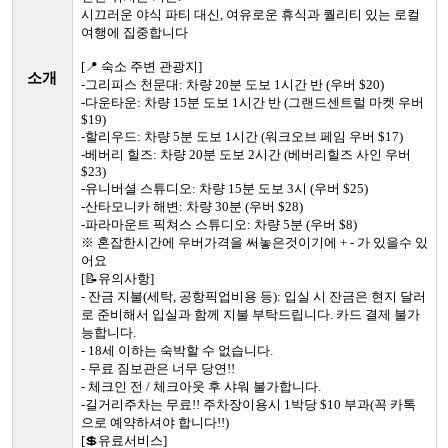
시끄러운 야식 파티 대신, 여유로운 휴식과 퀄리티 있는 로컬
여행에 집중합니다
[📍 숙소 주변 관광지]
소개
-그리피스 천문대: 차량 20분 도보 1시간 반 (우버 $20)
-다운타운: 차량 15분 도보 1시간 반 (그랜드센트럴 마켓 우버
$19)
-할리우드: 차량 5분 도보 1시간 (워크오브 페임 우버 $17)
-베버리 힐즈: 차량 20분 도보 2시간 (베버리힐즈 사인 우버
$23)
-유니버셜 스튜디오: 차량 15분 도보 3시 (우버 $25)
-산타모니카 해변: 차량 30분 (우버 $28)
-파라마운트 픽쳐스 스튜디오: 차량 5분 (우버 $8)
※ 혼잡한시간에 우버가격을 써놓은것이기에 + - 가 있을수 있
어요
[📝유의사항]
- 잔금 지불(세탁, 공항픽업비용 등): 입실 시 잔금은 현지 달러
로 준비해서 입실과 함께 지불 부탁드립니다. 카드 결제 불가
능합니다.
- 18세 이하는 숙박할 수 없습니다.
- 무료 짐보관은 너무 당연!!
- 체크인 전 / 체크아웃 후 샤워 불가합니다.
-길거리주차는 무료!! 주차장이용시 1박당 $10 부과(꼭 카톡
으로 예약하셔야 합니다!!)
[💲유료서비스]