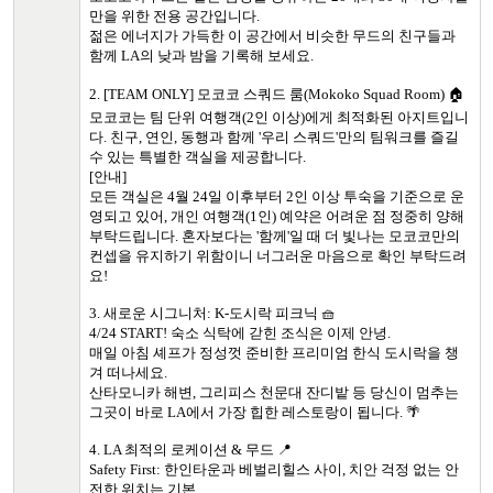
만을 위한 전용 공간입니다.
젊은 에너지가 가득한 이 공간에서 비슷한 무드의 친구들과
함께 LA의 낮과 밤을 기록해 보세요.
2. [TEAM ONLY] 모코코 스쿼드 룸(Mokoko Squad Room) 🏠
모코코는 팀 단위 여행객(2인 이상)에게 최적화된 아지트입니
다. 친구, 연인, 동행과 함께 '우리 스쿼드'만의 팀워크를 즐길
수 있는 특별한 객실을 제공합니다.
[안내]
모든 객실은 4월 24일 이후부터 2인 이상 투숙을 기준으로 운
영되고 있어, 개인 여행객(1인) 예약은 어려운 점 정중히 양해
부탁드립니다. 혼자보다는 '함께'일 때 더 빛나는 모코코만의
컨셉을 유지하기 위함이니 너그러운 마음으로 확인 부탁드려
요!
3. 새로운 시그니처: K-도시락 피크닉 🧺
4/24 START! 숙소 식탁에 갇힌 조식은 이제 안녕.
매일 아침 셰프가 정성껏 준비한 프리미엄 한식 도시락을 챙
겨 떠나세요.
산타모니카 해변, 그리피스 천문대 잔디밭 등 당신이 멈추는
그곳이 바로 LA에서 가장 힙한 레스토랑이 됩니다. 🌴
4. LA 최적의 로케이션 & 무드 📍
Safety First: 한인타운과 베벌리힐스 사이, 치안 걱정 없는 안
전한 위치는 기본.