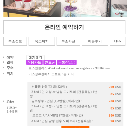
온라인 예약하기
숙소정보
숙소위치
숙소사진
이용후기
QnA
:
예약
:
결제
:
주소
로스앤젤레스 4574 oakwood ave, los angeles, ca 90004, usa
:
위치
버스정류장
에서
도보
로
3분
거리
커플룸 1~5 (각 최대2인) :
200
USD
2 bed 2인 여성 or 남성 도미토리 (전용욕실) 4번
85
USD
방 :
핑쿠핑쿠 2인실 (1,3번방)(최대2인) :
Price
200
USD
:
2 bed 2인 여성 or 남성 도미토리 (전용욕실) 1번
1USD=
85
USD
방 :
1,441원
모코코 1,2,4,5번방 (2인실)(최대2인) :
180
USD
3 bed 3인실 남성 전용 도미토리 (전용욕실) :
90
USD