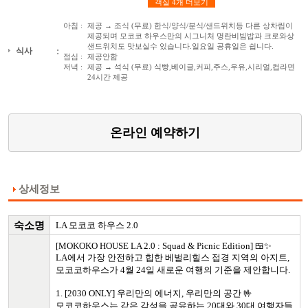
객실 4개 더보기
아침 :
제공 → 조식 (무료) 한식/양식/분식/샌드위치등 다른 상차림이
제공되며 모코코 하우스만의 시그니처 명란비빔밥과 크로와상
샌드위치도 맛보실수 있습니다.일요일 공휴일은 쉽니다.
:
식사
점심 :
제공안함
저녁 :
제공 → 석식 (무료) 식빵,베이글,커피,주스,우유,시리얼,컵라면
24시간 제공
온라인 예약하기
상세정보
숙소명
LA 모코코 하우스 2.0
[MOKOKO HOUSE LA 2.0 : Squad & Picnic Edition] 🍱✨
LA에서 가장 안전하고 힙한 베벌리힐스 접경 지역의 아지트,
모코코하우스가 4월 24일 새로운 여행의 기준을 제안합니다.
1. [2030 ONLY] 우리만의 에너지, 우리만의 공간 🤟
모코코하우스는 같은 감성을 공유하는 20대와 30대 여행자들