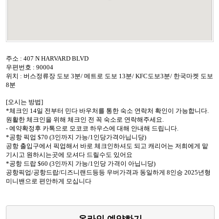
주소 : 407 N HARVARD BLVD
우편번호 : 90004
위치 : 버스정류장 도보 3분/ 메트로 도보 13분/ KFC도보3분/ 한국마켓 도보
8분
[오시는 방법]
*체크인 14일 전부터 민다 바우처를 통한 숙소 연락처 확인이 가능합니다.
원활한 체크인을 위해 체크인 전 꼭 숙소로 연락해주세요.
- 예약확정후 카톡으로 모코코 하우스에 대해 안내해 드립니다.
*공항 픽업 $70 (3인까지 가능/1인당가격아닙니당)
공항 출입구에서 픽업해서 바로 체크인하셔도 되고 캐리어는 저희에게 맡
기시고 원하시는곳에 모셔다 드릴수도 있어요
*공항 드랍 $60 (3인까지 가능/1인당 가격이 아닙니당)
공항픽업/공항드랍/디즈니랜드등등 우버가격과 동일하게 8인승 2025년형
미니밴으로 편안하게 모십니다