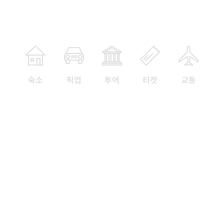
리뷰보기
질문하기
숙소
픽업
투어
티켓
교통