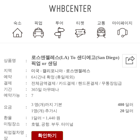
WHBCENTER
숙소
픽업
투어
티켓
교통
마이페이지
로스앤젤레스(LA) To 샌디에고(San Diego)
상품명
:
픽업 or 샌딩
:
지역
미국
-
캘리포니아
-
로스앤젤레스
:
예약
6시간내 확정 (휴일제외)
:
결제
전체금액결제 / 카드결제 / 핸드폰결제 / 무통장임급
:
기간
365일 아무때나
:
예약가능
7
3 명(개)까지 기본
400
달러
:
요금
1명(개) 추가시
20
달러
:
환율
1달러 = 1,440 원
:
미팅장소
호텔, 공항. 부두. 터미널
픽업절차영
:
확인하기
상